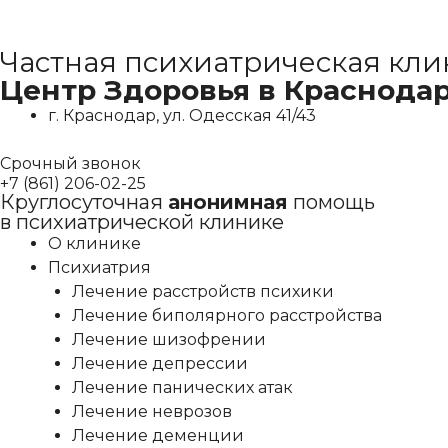
Перейти
Частная психиатрическая кли
к
содержимому
Центр Здоровья в Краснода
г. Краснодар, ул. Одесская 41/43
Срочный звонок
+7 (861) 206-02-25
Круглосуточная
анонимная
помощь
в психиатрической клинике
О клинике
Психиатрия
Лечение расстройств психики
Лечение биполярного расстройства
Лечение шизофрении
Лечение депрессии
Лечение панических атак
Лечение неврозов
Лечение деменции