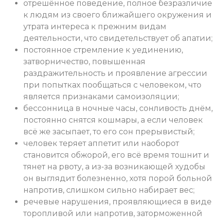
отрешённое поведение, полное безразличие
к людям из своего ближайшего окружения и
утрата интереса к прежним видам
деятельности, что свидетельствует об апатии;
постоянное стремление к уединению,
затворничество, повышенная
раздражительность и проявление агрессии
при попытках пообщаться с человеком, что
является признаками самоизоляции;
бессонница в ночные часы, сонливость днём,
постоянно снятся кошмары, а если человек
всё же засыпает, то его сон прерывистый;
человек теряет аппетит или наоборот
становится обжорой, его всё время тошнит и
тянет на рвоту, а из-за возникающей худобы
он выглядит болезненно, хотя порой больной
напротив, слишком сильно набирает вес;
речевые нарушения, проявляющиеся в виде
торопливой или напротив, заторможенной